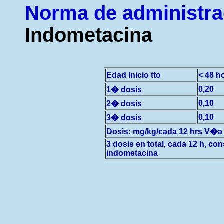
Norma de administr
Indometacina
Edad Inicio tto
< 48 h
0,20
1� dosis
0,10
2� dosis
0,10
3� dosis
Dosis: mg/kg/cada 12 hrs V�a 
3 dosis en total, cada 12 h, c
indometacina