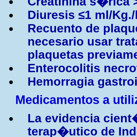
Creatinina s�rica 
Diuresis
≤
1 ml/Kg.
Recuento de plaque
necesario usar trat
plaquetas previam
Enterocolitis necro
Hemorragia gastroi
Medicamentos a utiliz
La evidencia cient
terap�utico de In