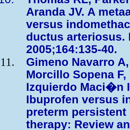
Aranda JV. A metaa
versus indomethaci
ductus arteriosus. 
2005;164:135-40.
Gimeno Navarro A,
Morcillo Sopena F,
Izquierdo Maci�n I
Ibuprofen versus i
preterm persistent
therapy: Review an