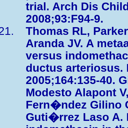
trial. Arch Dis Chil
2008;93:F94-9.
Thomas RL, Parker
Aranda JV. A metaa
versus indomethaci
ductus arteriosus. 
2005;164:135-40. 
Modesto Alapont V,
Fern�ndez Gilino C
Guti�rrez Laso A. 