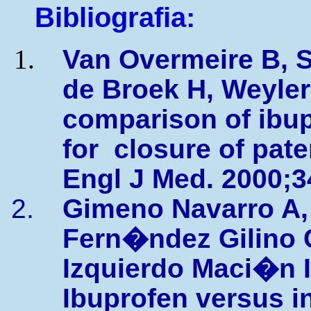
Bibliografia:
Van Overmeire B, S
de Broek H, Weyler
comparison of ibu
for closure of pate
Engl J Med. 2000;3
Gimeno Navarro A
Fern�ndez Gilino C
Izquierdo Maci�n I,
Ibuprofen versus i