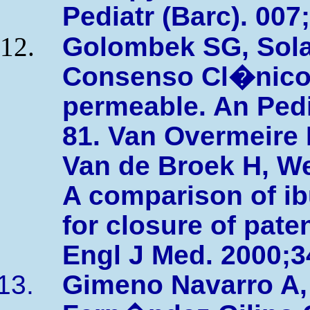
Pediatr (Barc). 007
Golombek SG, Sola 
Consenso Cl�nico 
permeable. An Pedia
81. Van Overmeire 
Van de Broek H, Wey
A comparison of i
for closure of pate
Engl J Med. 2000;3
Gimeno Navarro A