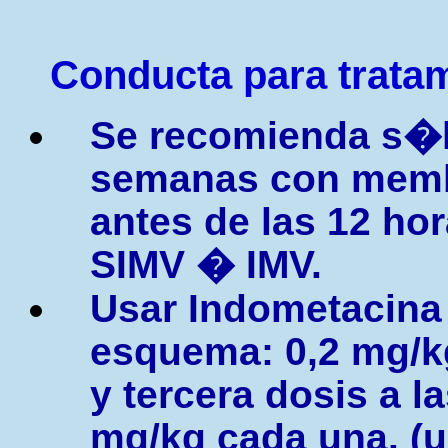
Conducta para tratam
Se recomienda s�l
semanas con membr
antes de las 12 ho
SIMV � IMV.
Usar Indometacina 
esquema: 0,2 mg/k
y tercera dosis a l
mg/kg cada una. (u