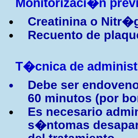
Monitorizaci�n prev
Creatinina o Nitr�
Recuento de plaqu
T�cnica de adminis
Debe ser endoveno
60 minutos (por bo
Es necesario admin
s�ntomas desapare