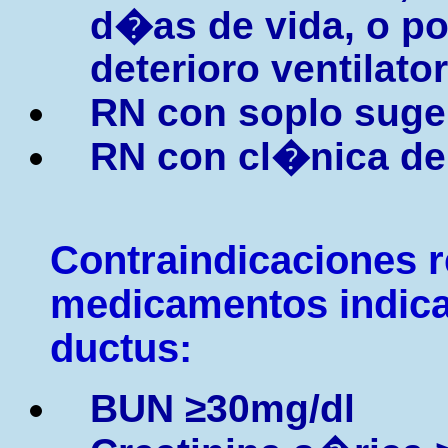
d�as de vida, o po
deterioro ventilator
RN con soplo suge
RN con cl�nica de
Contraindicaciones r
medicamentos indicad
ductus:
BUN
≥
30mg/dl