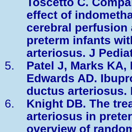
Toscetto C. Compar
effect of indometh
cerebral perfusion
preterm infants wi
arteriosus. J Pedia
Patel J, Marks KA, 
Edwards AD. Ibupro
ductus arteriosus.
Knight DB. The tre
arteriosus in prete
overview of random