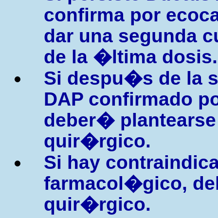
confirma por ecoc
dar una segunda c
de la �ltima dosis.
Si despu�s de la s
DAP confirmado po
deber� plantearse l
quir�rgico.
Si hay contraindic
farmacol�gico, deb
quir�rgico.