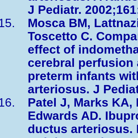
J Pediatr. 2002;161
Mosca BM, Lattnazi
Toscetto C. Compar
effect of indometh
cerebral perfusion
preterm infants wi
arteriosus. J Pedia
Patel J, Marks KA, 
Edwards AD. Ibupro
ductus arteriosus.