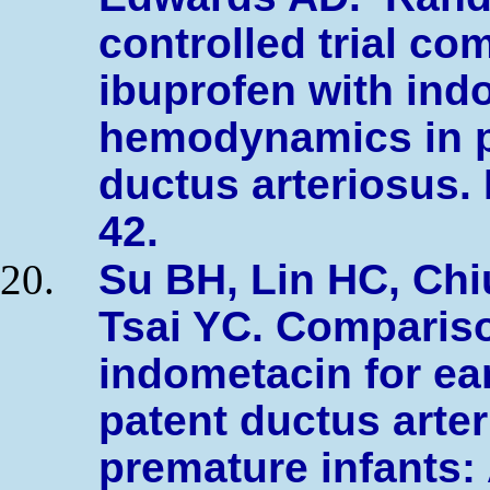
controlled trial co
ibuprofen with ind
hemodynamics in pr
ductus arteriosus. 
42.
Su BH, Lin HC, Chi
Tsai YC. Compariso
indometacin for ear
patent ductus arte
premature infants: