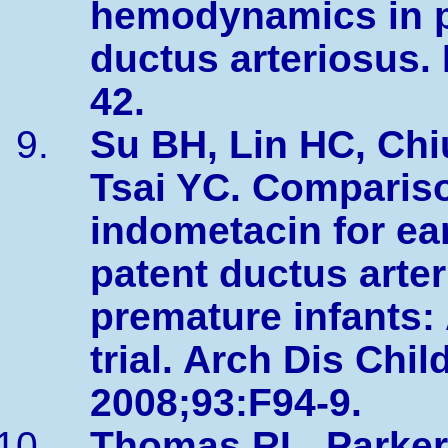
hemodynamics in pr
ductus arteriosus. 
42.
Su BH, Lin HC, Chi
Tsai YC. Compariso
indometacin for ear
patent ductus arte
premature infants:
trial. Arch Dis Chil
2008;93:F94-9.
Thomas RL, Parker