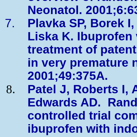
Neonatol. 2001;6:6
Plavka SP, Borek I,
Liska K. Ibuprofen
treatment of paten
in very premature 
2001;49:375A.
Patel J, Roberts I,
Edwards AD. Rand
controlled trial co
ibuprofen with ind