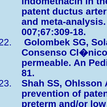
indomethacin in th
patent ductus arte
and meta-analysis. 
007;67:309-18.
Golombek SG, Sola 
Consenso Cl�nico 
permeable. An Pedia
81.
Shah SS, Ohlsson A
prevention of paten
preterm and/or low 