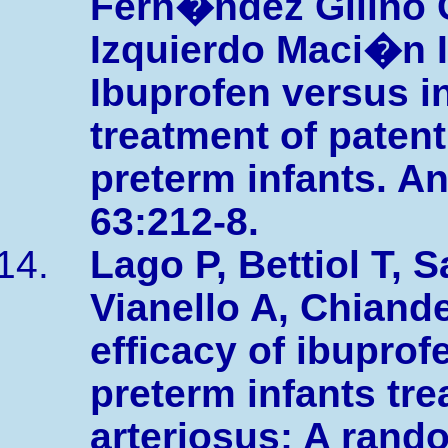
Fern�ndez Gilino C
Izquierdo Maci�n I,
Ibuprofen versus i
treatment of patent
preterm infants. An
63:212-8.
Lago P, Bettiol T, S
Vianello A, Chiandet
efficacy of ibupro
preterm infants tre
arteriosus: A rando