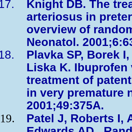
Knight DB. The tre
arteriosus in prete
overview of random
Neonatol. 2001;6:6
Plavka SP, Borek I,
Liska K. Ibuprofen
treatment of paten
in very premature 
2001;49:375A.
Patel J, Roberts I,
Edwards AD. Rand